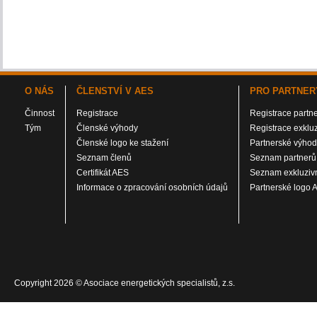
O NÁS
ČLENSTVÍ V AES
PRO PARTNER
Činnost
Registrace
Registrace partn
Tým
Členské výhody
Registrace exklu
Členské logo ke stažení
Partnerské výho
Seznam členů
Seznam partnerů
Certifikát AES
Seznam exkluzivn
Informace o zpracování osobních údajů
Partnerské logo 
Copyright 2026 © Asociace energetických specialistů, z.s.