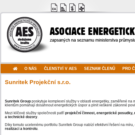
O NÁS
ČLENSTVÍ V AES
SEZNAM ČLENŮ
PRO 
Sunritek Projekční s.r.o.
Sunritek Group
poskytuje komplexní služby v oblasti energetiky, zaměřené na m
klientům pomáhají dosáhnout energetických úspor a plnit veškeré zákonné povi
Mezi klíčové služby společnosti patří
projekční činnost, energetické posudky, 
a technické dozory
.
Díky tomuto ucelenému portfoliu Sunritek Group nabízí efektivní řešení na míru,
realizaci a kontrolu
.