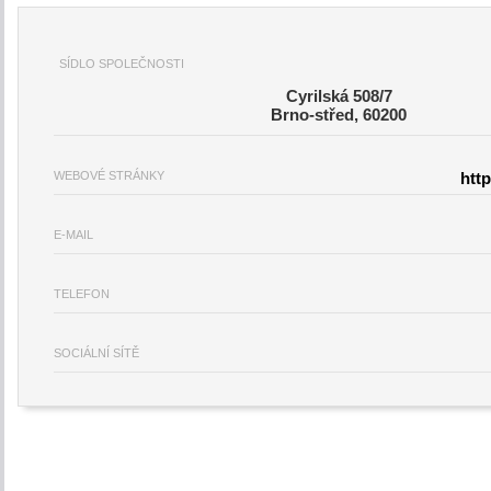
SÍDLO SPOLEČNOSTI
Cyrilská 508/7
Brno-střed, 60200
WEBOVÉ STRÁNKY
htt
E-MAIL
TELEFON
SOCIÁLNÍ SÍTĚ