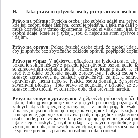
H.
Jaká práva mají fyzické osoby při zpracování osobní
Právo na přístup:
Fyzická osoba jako subjekt údajů má právo 
kde její osobní údaje získává, komu je předává, a jaká má další 
může dozvědět v tomto dokumentu. Pokud si však není jistá, kt
osobní údaje, které se jí týkají, jsou či nejsou ze stran správ
údajům.
Právo na opravu
: Pokud fyzická osoba zjistí, že osobní údaj
aby je správce bez zbytečného odkladu opravil, popřípadě doplni
Právo na výmaz
: V některých případech má fyzická právo, aby
pokud je splněn některý z následujících důvodů: osobní údaje již
se zpracováním osobních údajů, přičemž se jedná o údaje, k je
proč tyto údaje potřebuje nadále zpracovávat; fyzická osoba v
správce zpracovává na základě oprávněných zájmů, a správc
opravňovaly, nemá nebo se fyzická osoba domnívá, že správ
závaznými předpisy. Toto právo se neuplatní v případě, že zp
správce nebo určení, výkon nebo obhajobu právních nároků.
Právo na omezení zpracování:
V některých případech může f
údajů. Toto právo jí umožňuje v určitých případech požadovat
žádných dalších operací zpracování – v tomto případě však
Zpracování osobních údajů musí správce omezit když: fyzická o
jsou správné; správce zpracovává osobní údaje bez dostatečnéh
osoba bude před výmazem takových údajů upřednostňovat pou
údaje stejně poskytla); osobní údaje již správce nepotřebuje p
výkon nebo obhajobu svých právních nároků, nebo vznese námitk
je správce povinen zpracování osobních údajů omezit.