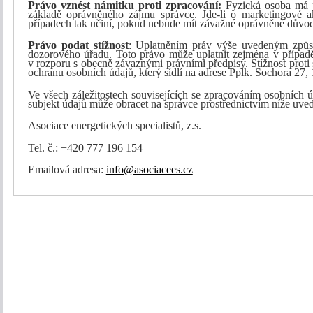
Právo vznést námitku proti zpracování:
Fyzická osoba má p
základě oprávněného zájmu správce. Jde-li o marketingové akt
případech tak učiní, pokud nebude mít závažné oprávněné důvod
Právo podat stížnost
: Uplatněním práv výše uvedeným způso
dozorového úřadu. Toto právo může uplatnit zejména v případě
v rozporu s obecně závaznými právními předpisy. Stížnost pro
ochranu osobních údajů, který sídlí na adrese Pplk. Sochora 27,
Ve všech záležitostech souvisejících se zpracováním osobních úda
subjekt údajů může obracet na správce prostřednictvím níže uve
Asociace energetických specialistů, z.s.
Tel. č.: +420 777 196 154
Emailová adresa:
info@asociacees.cz