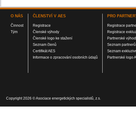
O NÁS
ČLENSTVÍ V AES
PRO PARTNER
Činnost
Registrace
Registrace partn
Tým
Členské výhody
Registrace exklu
Členské logo ke stažení
Partnerské výho
Seznam členů
Seznam partnerů
Certifikát AES
Seznam exkluzivn
Informace o zpracování osobních údajů
Partnerské logo 
Copyright 2026 © Asociace energetických specialistů, z.s.