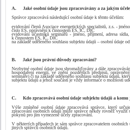
A.
Jaké osobní údaje jsou zpracovávány a za jakým účel
Správce zpracovává následující osobní údaje k těmto účelům:
evidování členů Asociace energetických specialistů, z.s. - jméno,
číslo ES, oprávnění k činnostem ES, IČ, DIČ
evidování účastníků seminářů -
jméno, příjmení, adresa sídla
k činnostem ES, IČ, DIČ
na základě uděleného souhlasu subjektu údajů – osobní údaje od
B.
Jaké jsou právní důvody zpracování
?
Nezbytné osobní údaje jsou shromažďovány a dále zpracovávány
hospodaření energií, ve znění pozdějších předpisů, oprávně
semináře)
či na základě uděleného souhlasu subjektu údajů
, kte
subjektu údajů a jehož součástí je vždy informace o možnosti ud
C.
Kdo zpracovává osobní údaje subjektu údajů a komu 
Výše zmíněné osobní údaje zpracovává správce, který určuj
zpracování osobních údajů může správce někdy rovněž využít sl
pokynů pro jím vymezené účely zpracování.
V některých případech je sám správce zpracovatelem osobních 
jiných správců osobních údajů.