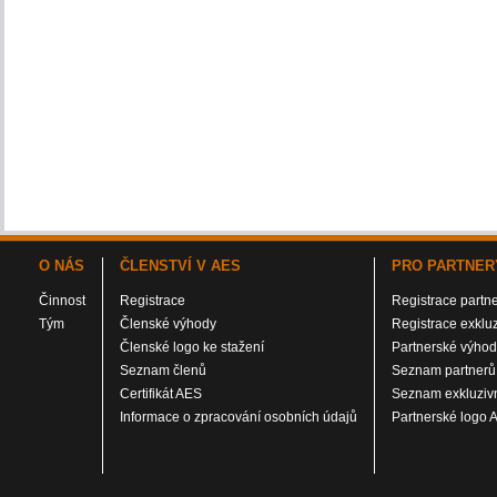
O NÁS
ČLENSTVÍ V AES
PRO PARTNER
Činnost
Registrace
Registrace partn
Tým
Členské výhody
Registrace exklu
Členské logo ke stažení
Partnerské výho
Seznam členů
Seznam partnerů
Certifikát AES
Seznam exkluzivn
Informace o zpracování osobních údajů
Partnerské logo 