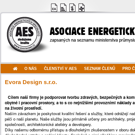
O NÁS
ČLENSTVÍ V AES
SEZNAM ČLENŮ
PRO 
Evora Design s.r.o.
Cílem naší firmy je podporovat tvorbu zdravých, bezpečných a komf
obytné i pracovní prostory, a to s co nejnižšími provozními náklad
na životní prostředí.
Naším závazkem je poskytovat kvalitní řešení a služby, které odrážejí naš
péči o naši planetu. Naše služby jsou primárně určeny pro architekty, proj
společnosti, architektonické ateliéry a developery.
Díky našemu odbornému přístupu a dlouholetým zkušenostem v oboru do