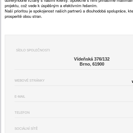
důvěryhodné vztahy s našimi klienty. Společně s nimi přinášíme maximáln
projektu, což vede k úspěšným a efektivním řešením.
Naší prioritou je spokojenost našich partnerů a dlouhodobá spolupráce, kte
prosperitě obou stran.
SÍDLO SPOLEČNOSTI
Vídeňská 376/132
Brno, 61900
WEBOVÉ STRÁNKY
E-MAIL
TELEFON
SOCIÁLNÍ SÍTĚ