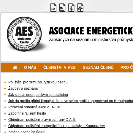
O NÁS
ČLENSTVÍ V AES
SEZNAM ČLENŮ
PRO 
Pojištění pro firmu vs. fyzickou osobu
Žádosti a seznamy
Jak se stát energetickým specialistou
Jak do profilu přidat firmu/jak firmu ve svém profilu upgradovat na člena/partn
Přiřazení odborné akce v ENEXu
Zapomněl/a jsem heslo
Objednání pojištění právní ochrany D.A.S.
Objednání pojištění energetického specialisty u Kooperativy
Změna osobních údajů