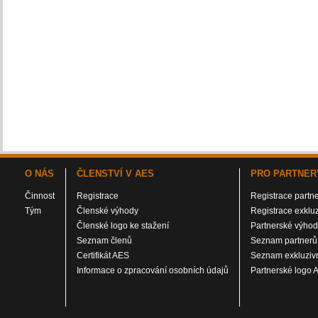
O NÁS
ČLENSTVÍ V AES
PRO PARTNER
Činnost
Registrace
Registrace partn
Tým
Členské výhody
Registrace exklu
Členské logo ke stažení
Partnerské výho
Seznam členů
Seznam partnerů
Certifikát AES
Seznam exkluzivn
Informace o zpracování osobních údajů
Partnerské logo 