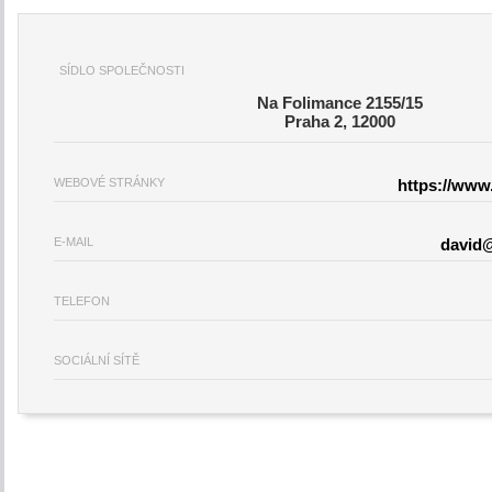
SÍDLO SPOLEČNOSTI
Na Folimance 2155/15
Praha 2, 12000
WEBOVÉ STRÁNKY
https://www.
E-MAIL
david@
TELEFON
SOCIÁLNÍ SÍTĚ