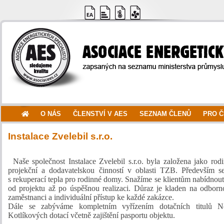
O NÁS
ČLENSTVÍ V AES
SEZNAM ČLENŮ
PRO 
Instalace Zvelebil s.r.o.
Naše společnost Instalace Zvelebil s.r.o. byla založena jako ro
projekční a dodavatelskou činností v oblasti TZB. Především se
s rekuperací tepla pro rodinné domy. Snažíme se klientům nabídnout
od projektu až po úspěšnou realizaci. Důraz je kladen na odbor
zaměstnanci a individuální přístup ke každé zakázce.
Dále se zabýváme kompletním vyřízením dotačních titulů 
Kotlíkových dotací včetně zajištění pasportu objektu.