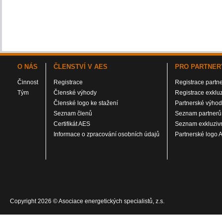
O NÁS
ČLENSTVÍ V AES
PRO PARTNER
Činnost
Registrace
Registrace partn
Tým
Členské výhody
Registrace exklu
Členské logo ke stažení
Partnerské výho
Seznam členů
Seznam partnerů
Certifikát AES
Seznam exkluzivn
Informace o zpracování osobních údajů
Partnerské logo 
Copyright 2026 © Asociace energetických specialistů, z.s.