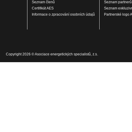
Seznam členů
Seznam partnerů
Certifikát AES
Seznam exkluzivn
Informace o zpracování osobních údajů
Partnerské logo 
Copyright 2026 © Asociace energetických specialistů, z.s.