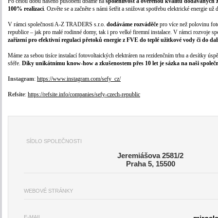
Po celou dobu našeho působení dbáme na
spolehlivost a ověřenou kvalitu dodávaných z
100% realizaci
. Ozvěte se a začněte s námi šetřit a snižovat spotřebu elektrické energie už 
V rámci společnosti A-Z TRADERS s.r.o.
dodáváme rozváděče
pro více než polovinu fot
republice – jak pro malé rodinné domy, tak i pro velké firemní instalace. V rámci rozvoje s
zařízení pro efektivní regulaci přetoků energie z FVE do teplé užitkové vody či do dal
Máme za sebou tisíce instalací fotovoltaických elektráren na rezidenčním trhu a desítky úsp
sféře.
Díky unikátnímu know-how a zkušenostem přes 10 let je sázka na naši společno
Instagram
:
https://www.instagram.com/sefy_cz/
Refsite
:
https://refsite.info/companies/sefy-czech-republic
SÍDLO SPOLEČNOSTI
Jeremiášova 2581/2
Praha 5, 15500
WEBOVÉ STRÁNKY
E-MAIL