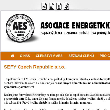
O NÁS
ČLENSTVÍ V AES
SEZNAM ČLENŮ
PRO 
SEFY Czech Republic s.r.o.
Společnosti SEFY Czech Republic s.r.o. poskytuje
komplexní služby v oblasti fotovol
osobám i firmám. Instalace FVE řešíme jak na
rodinných domech, tak na administrativ
výrobních společnostech.
Realizujeme fotovoltaické elektrárny na míru po celé České republice a instalaci fotovolta
pracovních dnů
. Díky tomu, že jsme firmou menší, dokážeme nabízet
kvalitní služby
s o
vás, zákazníků. Právě
kvalita služeb je naším hlavním hnacím motorem.