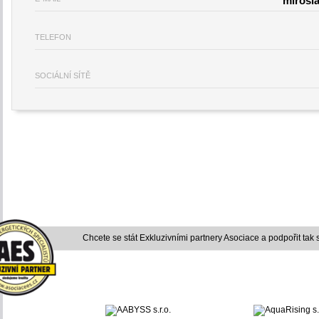
mirosl
TELEFON
SOCIÁLNÍ SÍTĚ
Chcete se stát Exkluzivními partnery Asociace a podpořit tak