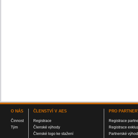
O NÁS
ČLENSTVÍ V AES
PRO PARTNER
Činnost
Registrace
Registrace partn
Tým
Členské výhody
Registrace exklu
Členské logo ke stažení
Partnerské výho