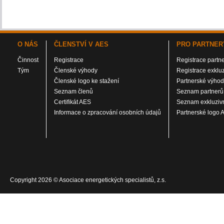
O NÁS
ČLENSTVÍ V AES
PRO PARTNER
Činnost
Registrace
Registrace partn
Tým
Členské výhody
Registrace exklu
Členské logo ke stažení
Partnerské výho
Seznam členů
Seznam partnerů
Certifikát AES
Seznam exkluzivn
Informace o zpracování osobních údajů
Partnerské logo 
Copyright 2026 © Asociace energetických specialistů, z.s.