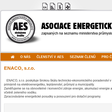
O NÁS
ČLENSTVÍ V AES
SEZNAM ČLENŮ
PRO 
ENACO, s.r.o.
ENACO, s.r.o. poskytuje širokou škálu technicko-ekonomického poradenství 
primárně na elektroenergetiku, teplárenství, průmysl a municipality.
Zaměřujeme se na obnovitelné i konvenční zdroje energie, akumulaci energie a 
včetně zeleného vodíku.
Zpracováváme energetické posudky a posouzení pro dotační programy.