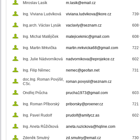
Miroslav Lasík
m.lasik@email.cz
Ing. Viviana Ludvíková
viviana.ludvikova@kore.cz
739 
Ing.arch. Václav Lysák
vaclavly@seznam.cz
608 
Ing. Michal Matějíček
matejicekmic@gmail.com
608 
Ing. Martin Mrkvička
martin.mrkvicka68@gmail.com
722 
Ing. Julie Nádvorníková
nadvornikova@eprojekce.cz
602 
Ing. Filip Němec
nemec@geofan.net
731 
doc.Ing. Roman Povýšil,
roman.povysil@seznam.cz
CSc.
Ondřej Průcha
prucha1973@gmail.com
603 
Ing. Roman Příborský
priborsky@proener.cz
721 
Ing. Pavel Rudolf
prudolf@amitycz.as
602 
Ing. Aneta Růžičková
aneta.ruzickova@hqline.com
Zdeněk Smutný
zd.smutny@email.cz
730 