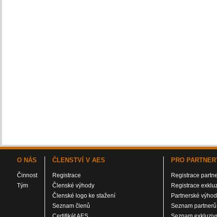
O NÁS
ČLENSTVÍ V AES
PRO PARTNER
Činnost
Registrace
Registrace partn
Tým
Členské výhody
Registrace exklu
Členské logo ke stažení
Partnerské výho
Seznam členů
Seznam partnerů
Certifikát AES
Seznam exkluzivn