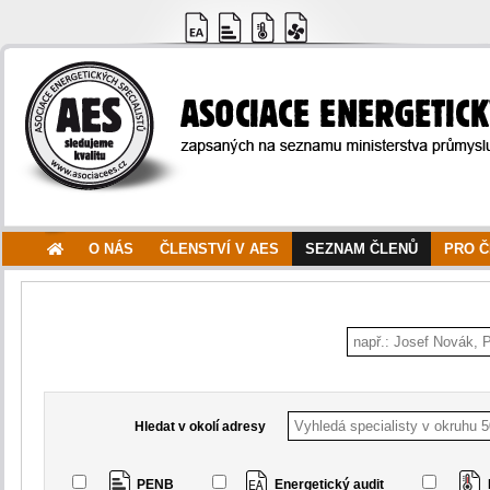
O NÁS
ČLENSTVÍ V AES
SEZNAM ČLENŮ
PRO 
Hledat v okolí adresy
PENB
Energetický audit