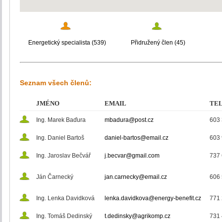
Energetický specialista (539)
Přidružený člen (45)
Seznam všech členů:
JMÉNO
EMAIL
TE
Ing. Marek Baďura
mbadura@post.cz
603 
Ing. Daniel Bartoš
daniel-bartos@email.cz
603 
Ing. Jaroslav Bečvář
j.becvar@gmail.com
737 
Ján Čarnecký
jan.carnecky@email.cz
606 
Ing. Lenka Davidková
lenka.davidkova@energy-benefit.cz
771 
Ing. Tomáš Dedinský
t.dedinsky@agrikomp.cz
731 