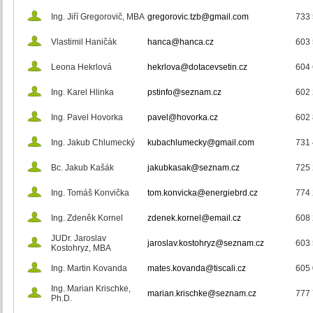
Ing. Jiří Gregorovič, MBA
gregorovic.tzb@gmail.com
733 
Vlastimil Haničák
hanca@hanca.cz
603 
Leona Hekrlová
hekrlova@dotacevsetin.cz
604 
Ing. Karel Hlinka
pstinfo@seznam.cz
602 
Ing. Pavel Hovorka
pavel@hovorka.cz
602 
Ing. Jakub Chlumecký
kubachlumecky@gmail.com
731 
Bc. Jakub Kašák
jakubkasak@seznam.cz
725 
Ing. Tomáš Konvička
tom.konvicka@energiebrd.cz
774 
Ing. Zdeněk Kornel
zdenek.kornel@email.cz
608 
JUDr. Jaroslav
jaroslav.kostohryz@seznam.cz
603 
Kostohryz, MBA
Ing. Martin Kovanda
mates.kovanda@tiscali.cz
605 
Ing. Marian Krischke,
marian.krischke@seznam.cz
777 
Ph.D.