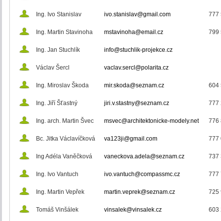
Ing. Ivo Stanislav
ivo.stanislav@gmail.com
777 
Ing. Martin Stavinoha
mstavinoha@email.cz
799 
Ing. Jan Stuchlík
info@stuchlik-projekce.cz
Václav Šercl
vaclav.sercl@polarita.cz
Ing. Miroslav Škoda
mir.skoda@seznam.cz
604 
Ing. Jiří Šťastný
jiri.v.stastny@seznam.cz
777 
Ing. arch. Martin Švec
msvec@architektonicke-modely.net
776 
Bc. Jitka Václavíčková
va123ji@gmail.com
777 
Ing Adéla Vaněčková
vaneckova.adela@seznam.cz
737 
Ing. Ivo Vantuch
ivo.vantuch@compassmc.cz
777 
Ing. Martin Vepřek
martin.veprek@seznam.cz
725 
Tomáš Vinšálek
vinsalek@vinsalek.cz
603 