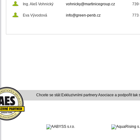
Ing. Aleš Vohnický
vohnicky@martinicegroup.cz
739 
Eva Vývodová
info@green-penb.cz
773 
Chcete se stát Exkluzivními partnery Asociace a podpořit tak